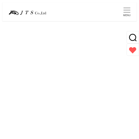
メ
イ
MENU
ン
コ
ン
テ
ン
取扱メーカー一覧
ツ
へ
移
動