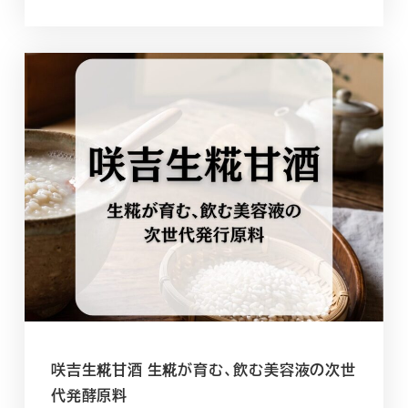
咲吉生糀甘酒 生糀が育む、飲む美容液の次世
代発酵原料