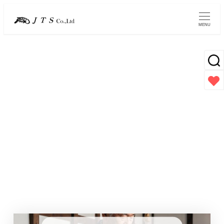
メ
イ
MENU
ン
コ
ン
テ
ン
素材図鑑
ツ
へ
移
動