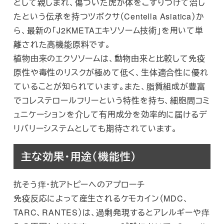
として親しまれ、傷ついた虎が体をこすりつけて治し
たという伝承を持つツボクサ（Centella Asiatica）か
ら、最新の「J2KMETAエキソソーム技術」を用いて単
離された高機能原料です。
植物由来のエクソソームは、動物由来と比較して免疫
原性や毒性のリスクが極めて低く、生体適合性に優れ
ていることが知られています。また、脂質組成が豊富
でコレステロールフリーという特性を持ち、細胞間コミ
ュニケーションを介して有用成分を効率的に届けるデ
リバリーシステムとしても期待されています。
主な効果・用途（機能性）
抗そう痒・抗アトピーへのアプローチ
免疫反応によって産生されるケモカイン（MDC、
TARC、RANTES）は、過剰発現するとアレルギーや痒