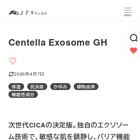
メ
イ
MENU
ン
コ
Centella Exosome GH
ン
テ
ン
ツ
2026年4月7日
へ
更新日
移
保湿
抗炎症
かゆみ
植物由来
動
カテゴリー
機能性成分
次世代CICAの決定版。独自のエクソソー
ム技術で、敏感な肌を鎮静し、バリア機能