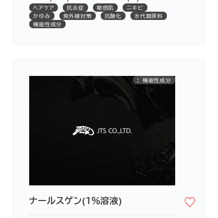
ヘアケア
抗炎症
敏感肌
ニキビ
かゆみ
紫外線対策
抗酸化
水代替原料
機能性成分
大学共同研究
紫外線対策
機能性成分
創傷治癒
ヘアケア
アミノ酸
抗炎症
敏感肌
かゆみ
抗酸化
ニキビ
くすみ
消臭
保湿
美白
シワ
ナールスゲン(１％溶液)