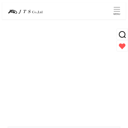
メ
イ
MENU
ン
コ
ン
テ
ン
紫外線対策
ツ
へ
移
動