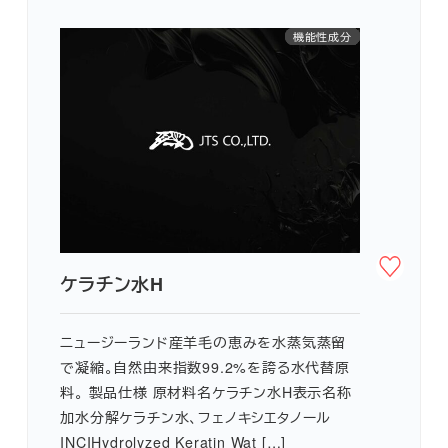
紫外線対策
水代替原料
機能性成分
ヘアケア
抗炎症
敏感肌
かゆみ
抗酸化
ニキビ
ケラチン水H
ニュージーランド産羊毛の恵みを水蒸気蒸留
で凝縮。自然由来指数99.2%を誇る水代替原
料。 製品仕様 原材料名ケラチン水H表示名称
加水分解ケラチン水、フェノキシエタノール
INCIHydrolyzed Keratin Wat […]