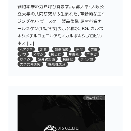
細胞本来の力を呼び覚ます。京都大学・大阪公
立大学の共同研究から生まれた、革新的なエイ
ジングケア・ブースター 製品仕様 原材料名ナ
ールスゲン(１％溶液)表示名称水、BG、カルボ
キシメチルフェニルアミノカルボキシプロピル
ホス […]
ヘアケア
消臭
創傷治癒
保湿
美白
シワ
くすみ
抗炎症
敏感肌
ニキビ
かゆみ
紫外線対策
抗酸化
アミノ酸
大学共同研究
機能性成分
紫外線対策
医薬部外品
機能性成分
植物由来
抗炎症
国産