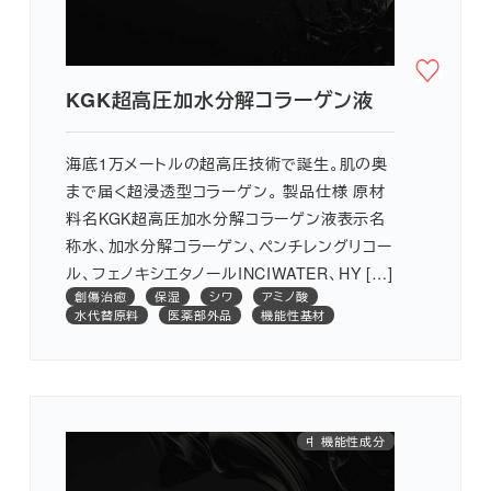
KGK超高圧加水分解コラーゲン液
海底1万メートルの超高圧技術で誕生。肌の奥
まで届く超浸透型コラーゲン。 製品仕様 原材
料名KGK超高圧加水分解コラーゲン液表示名
称水、加水分解コラーゲン、ペンチレングリコー
ル、フェノキシエタノールINCIWATER、HY […]
創傷治癒
保湿
シワ
アミノ酸
水代替原料
医薬部外品
機能性基材
中国INCI対応
医薬部外品
機能性成分
アミノ酸