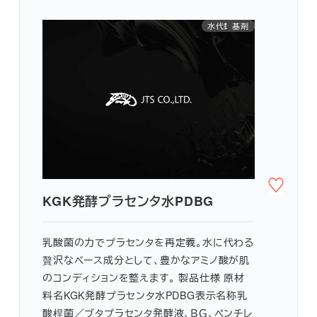
水代替原料
アミノ酸
基剤
KGK発酵プラセンタ水PDBG
乳酸菌の力でプラセンタを再定義。水に代わる
贅沢なベース成分として、豊かなアミノ酸が肌
のコンディションを整えます。 製品仕様 原材
料名KGK発酵プラセンタ水PDBG表示名称乳
酸桿菌／ブタプラセンタ発酵液、ＢＧ、ペンチレ