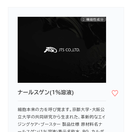
大学共同研究
紫外線対策
機能性成分
創傷治癒
ヘアケア
アミノ酸
抗炎症
敏感肌
かゆみ
抗酸化
ニキビ
くすみ
消臭
保湿
美白
シワ
ナールスゲン(１％溶液)
細胞本来の力を呼び覚ます。京都大学・大阪公
立大学の共同研究から生まれた、革新的なエイ
ジングケア・ブースター 製品仕様 原材料名ナ
ールスゲン(１％溶液)表示名称水、BG、カルボ