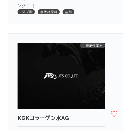
ング […]
アミノ酸
水代替原料
基剤
大学共同研究
水代替原料
機能性基材
アミノ酸
保湿
KGKコラーゲン水AG