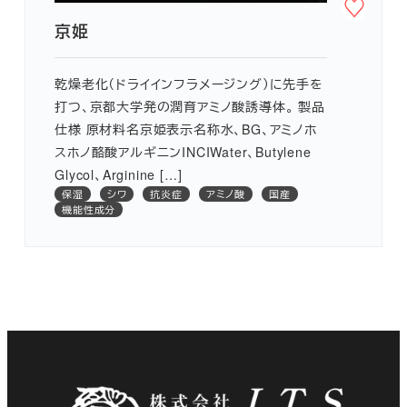
京姫
乾燥老化（ドライインフラメージング）に先手を
打つ、京都大学発の潤育アミノ酸誘導体。 製品
仕様 原材料名京姫表示名称水、BG、アミノホ
スホノ酪酸アルギニンINCIWater、Butylene
Glycol、Arginine […]
保湿
シワ
抗炎症
アミノ酸
国産
機能性成分