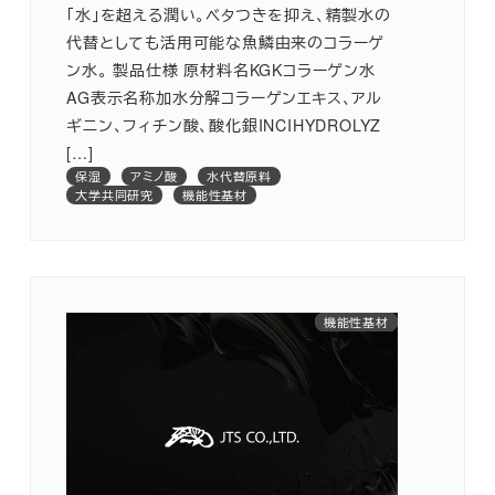
「水」を超える潤い。ベタつきを抑え、精製水の
代替としても活用可能な魚鱗由来のコラーゲ
ン水。 製品仕様 原材料名KGKコラーゲン水
AG表示名称加水分解コラーゲンエキス、アル
ギニン、フィチン酸、酸化銀INCIHYDROLYZ
[…]
保湿
アミノ酸
水代替原料
大学共同研究
機能性基材
水代替原料
医薬部外品
機能性基材
創傷治癒
アミノ酸
保湿
シワ