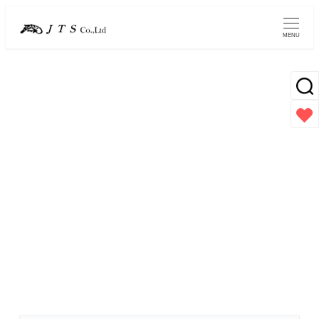
メ
イ
MENU
ン
コ
ン
テ
ン
アミノ酸
ツ
へ
移
動