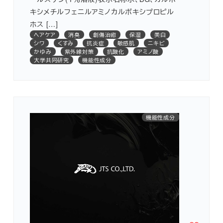
キシメチルフェニルアミノカルボキシプロピル
ホス […]
ヘアケア
消臭
創傷治癒
保湿
美白
シワ
くすみ
抗炎症
敏感肌
ニキビ
かゆみ
紫外線対策
抗酸化
アミノ酸
大学共同研究
機能性成分
機能性成分
アミノ酸
抗炎症
保湿
国産
シワ