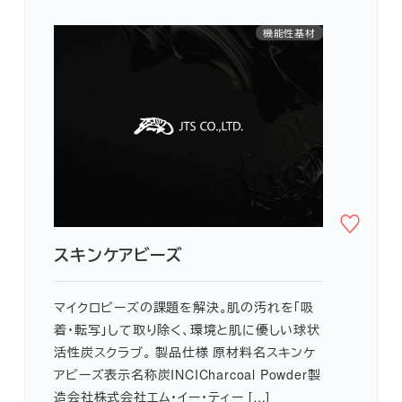
機能性基材
角質ケア
スクラブ
国産
スキンケアビーズ
マイクロビーズの課題を解決。肌の汚れを「吸
着・転写」して取り除く、環境と肌に優しい球状
活性炭スクラブ。 製品仕様 原材料名スキンケ
アビーズ表示名称炭INCICharcoal Powder製
造会社株式会社エム・イー・ティー […]