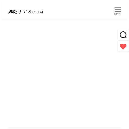
メ
イ
MENU
ン
コ
ン
テ
ン
スクラブ
ツ
へ
移
動