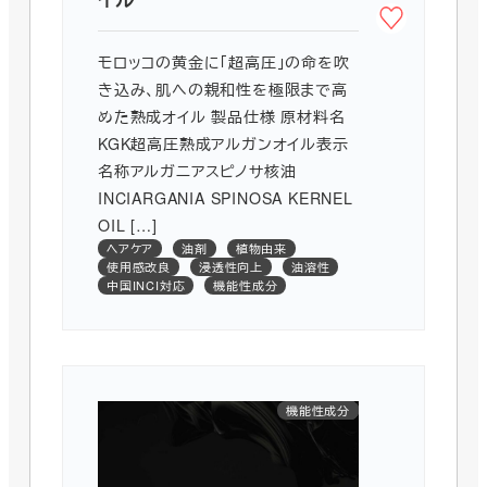
モロッコの黄金に「超高圧」の命を吹
き込み、肌への親和性を極限まで高
めた熟成オイル 製品仕様 原材料名
KGK超高圧熟成アルガンオイル表示
名称アルガニアスピノサ核油
INCIARGANIA SPINOSA KERNEL
OIL […]
ヘアケア
油剤
植物由来
使用感改良
浸透性向上
油溶性
中国INCI対応
機能性成分
機能性成分
創傷治癒
抗炎症
保湿
美白
国産