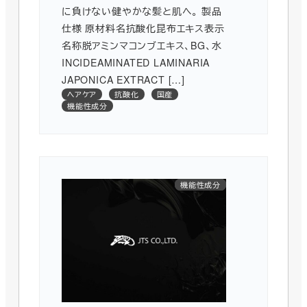
に負けない健やかな髪と肌へ。 製品
仕様 原材料名抗酸化昆布エキス表示
名称脱アミンマコンブエキス、BG、水
INCIDEAMINATED LAMINARIA
JAPONICA EXTRACT […]
ヘアケア
抗酸化
国産
機能性成分
浸透性向上
使用感改良
機能性成分
油溶性
油剤