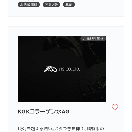
水代替原料
アミノ酸
基剤
大学共同研究
水代替原料
機能性基材
アミノ酸
保湿
KGKコラーゲン水AG
「水」を超える潤い。ベタつきを抑え、精製水の