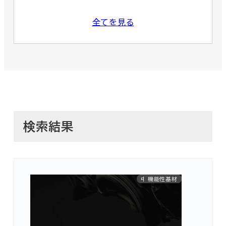
全てを見る
検索結果
中国INCI対応
水代替原料
機能性基材
保湿
国産