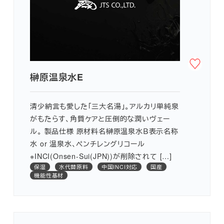
榊原温泉水E
清少納言も愛した「三大名湯」。アルカリ単純泉
がもたらす、角質ケアと圧倒的な潤いヴェー
ル。 製品仕様 原材料名榊原温泉水Ｂ表示名称
水 or 温泉水、ペンチレングリコール
※INCI(Onsen-Sui(JPN))が削除されて […]
保湿
水代替原料
中国INCI対応
国産
機能性基材