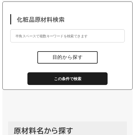
化粧品原材料検索
目的から探す
効果・効能
ヘアケア
消臭
創傷治癒
保湿
美白
シワ
この条件で検索
くすみ
キメ改善
角質ケア
抗炎症
敏感肌
ニキビ
かゆみ
紫外線対策
抗酸化
機能・由来
発酵由来
バイオ原料
水代替原料
使用感改良
原材料名から探す
浸透性向上
安定性向上
油溶性
油剤
防腐