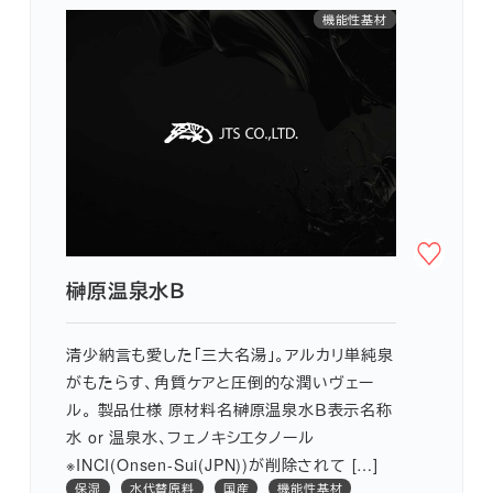
水代替原料
機能性基材
保湿
国産
榊原温泉水Ｂ
清少納言も愛した「三大名湯」。アルカリ単純泉
がもたらす、角質ケアと圧倒的な潤いヴェー
ル。 製品仕様 原材料名榊原温泉水Ｂ表示名称
水 or 温泉水、フェノキシエタノール
※INCI(Onsen-Sui(JPN))が削除されて […]
保湿
水代替原料
国産
機能性基材