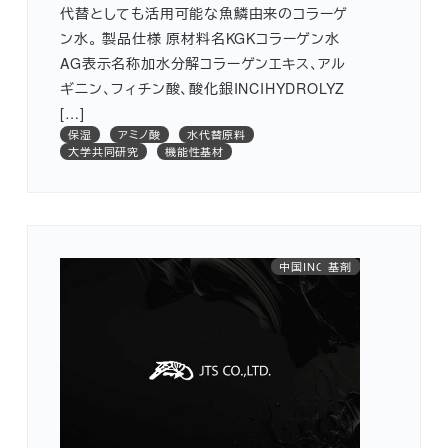
代替としても活用可能な魚鱗由来のコラーゲ
ン水。 製品仕様 原材料名KGKコラーゲン水
AG表示名称加水分解コラーゲンエキス、アル
ギニン、フィチン酸、酸化銀INCIHYDROLYZ
[…]
保湿
アミノ酸
水代替原料
大学共同研究
機能性基材
中国INCI対応
水代替原料
植物由来
抗酸化
基剤