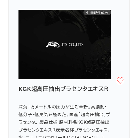
中国INCI対応
医薬部外品
機能性成分
アミノ酸
KGK超高圧抽出プラセンタエキスＲ
深海1万メートルの圧力が生む革新。高濃度・
低分子・低臭気を極めた、国産「超高圧抽出」プ
ラセンタ。 製品仕様 原材料名KGK超高圧抽出
プラセンタエキスＲ表示名称プラセンタエキス、
水、フェノキシエタノールINCIPLACEN […]