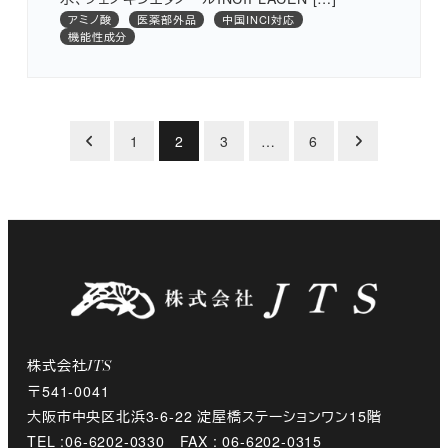
アミノ酸
医薬部外品
中国INCI対応
機能性成分
投
1
2
3
…
6
稿
の
ペ
ー
ジ
株式会社
JTS
送
〒541-0041
大阪市中央区北浜3-6-22 淀屋橋ステーションワン15階
り
TEL :06-6202-0330 FAX : 06-6202-0315