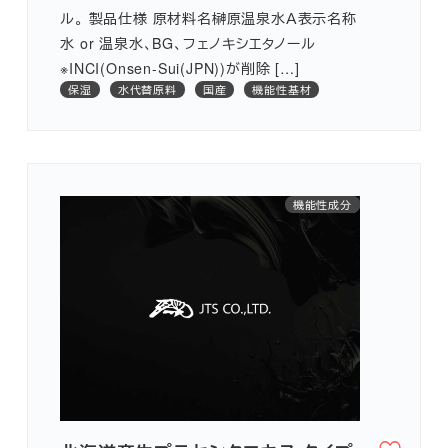
ル。 製品仕様 原材料名榊原温泉水Ａ表示名称
水 or 温泉水、BG、フェノキシエタノール
※INCI(Onsen-Sui(JPN))が削除 […]
保湿
水代替原料
国産
機能性基材
機能性成分
創傷治癒
抗炎症
保湿
美白
国産