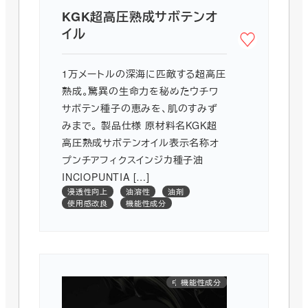
KGK超高圧熟成サボテンオ
イル
1万メートルの深海に匹敵する超高圧
熟成。驚異の生命力を秘めたウチワ
サボテン種子の恵みを、肌のすみず
みまで。 製品仕様 原材料名KGK超
高圧熟成サボテンオイル表示名称オ
プンチアフィクスインジカ種子油
INCIOPUNTIA […]
浸透性向上
油溶性
油剤
使用感改良
機能性成分
中国INCI対応
医薬部外品
機能性成分
アミノ酸