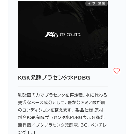
水代替原料
アミノ酸
基剤
KGK発酵プラセンタ水PDBG
乳酸菌の力でプラセンタを再定義。水に代わる
贅沢なベース成分として、豊かなアミノ酸が肌
のコンディションを整えます。 製品仕様 原材
料名KGK発酵プラセンタ水PDBG表示名称乳
酸桿菌／ブタプラセンタ発酵液、ＢＧ、ペンチレ
ング […]