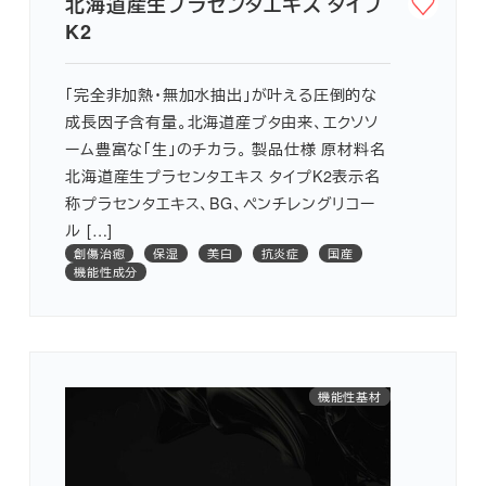
北海道産生プラセンタエキス タイプ
K2
「完全非加熱・無加水抽出」が叶える圧倒的な
成長因子含有量。北海道産ブタ由来、エクソソ
ーム豊富な「生」のチカラ。 製品仕様 原材料名
北海道産生プラセンタエキス タイプK2表示名
称プラセンタエキス、BG、ペンチレングリコー
ル […]
創傷治癒
保湿
美白
抗炎症
国産
機能性成分
水代替原料
機能性基材
保湿