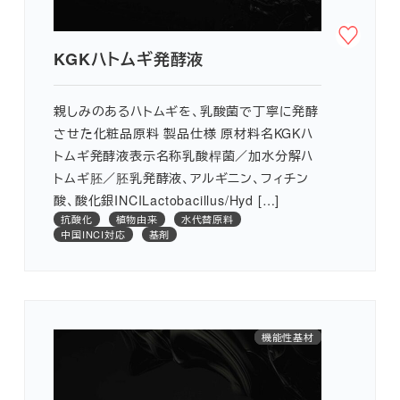
KGKハトムギ発酵液
親しみのあるハトムギを、乳酸菌で丁寧に発酵
させた化粧品原料 製品仕様 原材料名KGKハ
トムギ発酵液表示名称乳酸桿菌／加水分解ハ
トムギ胚／胚乳発酵液、アルギニン、フィチン
酸、酸化銀INCILactobacillus/Hyd […]
抗酸化
植物由来
水代替原料
中国INCI対応
基剤
水代替原料
医薬部外品
機能性基材
創傷治癒
アミノ酸
保湿
シワ