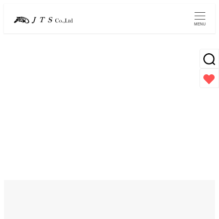
メ
イ
MENU
ン
コ
ン
テ
ン
化粧品原料
ツ
へ
移
動