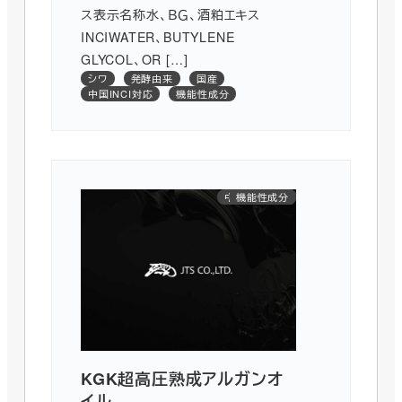
ス表示名称水、ＢＧ、酒粕エキス
INCIWATER、BUTYLENE
GLYCOL、OR […]
シワ
発酵由来
国産
中国INCI対応
機能性成分
中国INCI対応
使用感改良
浸透性向上
機能性成分
植物由来
ヘアケア
油溶性
油剤
KGK超高圧熟成アルガンオ
イル