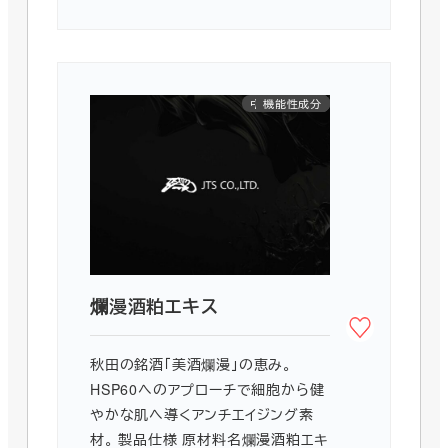
中国INCI対応
機能性成分
発酵由来
国産
シワ
爛漫酒粕エキス
秋田の銘酒「美酒爛漫」の恵み。
HSP60へのアプローチで細胞から健
やかな肌へ導くアンチエイジング素
材。 製品仕様 原材料名爛漫酒粕エキ