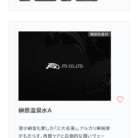
水代替原料
機能性基材
保湿
国産
榊原温泉水Ａ
清少納言も愛した「三大名湯」。アルカリ単純泉
がもたらす、角質ケアと圧倒的な潤いヴェー