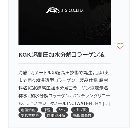
KGK超高圧加水分解コラーゲン液
海底1万メートルの超高圧技術で誕生。肌の奥
まで届く超浸透型コラーゲン。 製品仕様 原材
料名KGK超高圧加水分解コラーゲン液表示名
称水、加水分解コラーゲン、ペンチレングリコー
ル、フェノキシエタノールINCIWATER、HY […]
創傷治癒
保湿
シワ
アミノ酸
水代替原料
医薬部外品
機能性基材