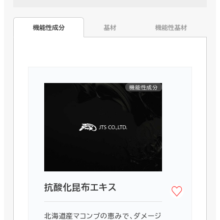
スクラブ
植物由来
アミノ酸
機能性成分
基材
機能性基材
トレンド・コンセプト
医薬部外品
中国INCI対応
ヴィーガン対応
国産
大学共同研究
アップサイクル
機能性成分
ヘアケア
抗酸化
国産
抗酸化昆布エキス
北海道産マコンブの恵みで、ダメージ